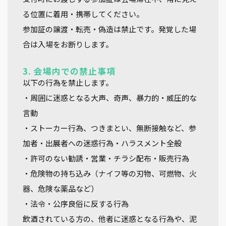
る位置に着用・携帯
してください。
参加証の
譲渡・転売・偽造
は禁止です。発覚した場
合は入場をお断りします。
3. 会場内での禁止事項
以下の行為を禁止します。
・周囲に迷惑となる大声、奇声、暴力的・威圧的な
言動
・ストーカー行為、つきまとい、無断接触など、参
加者・出展者への迷惑行為・ハラスメント全般
・許可のない勧誘・営業・チラシ配布・販売行為
・危険物の持ち込み（ナイフ等の刃物、可燃物、火
器、危険な薬品など）
・法令・公序良俗に反する行為
飲酒されている方の、他者に迷惑となる行為や、泥